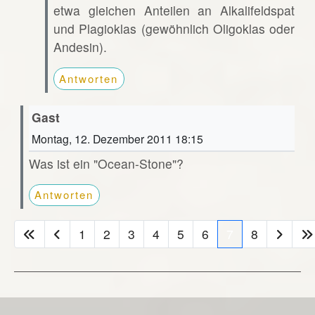
etwa gleichen Anteilen an Alkalifeldspat
und Plagioklas (gewöhnlich Oligoklas oder
Andesin).
Antworten
Gast
Montag, 12. Dezember 2011 18:15
Was ist ein "Ocean-Stone"?
Antworten
1
2
3
4
5
6
7
8