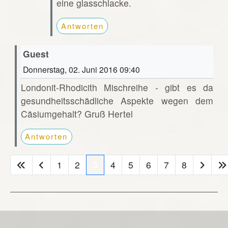
eine glasschlacke.
Antworten
Guest
Donnerstag, 02. Juni 2016 09:40
Londonit-Rhodicith Mischreihe - gibt es da
gesundheitsschädliche Aspekte wegen dem
Cäsiumgehalt? Gruß Hertel
Antworten
1
2
3
4
5
6
7
8