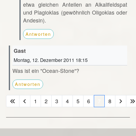
etwa gleichen Anteilen an Alkalifeldspat
und Plagioklas (gewöhnlich Oligoklas oder
Andesin).
Antworten
Gast
Montag, 12. Dezember 2011 18:15
Was ist ein "Ocean-Stone"?
Antworten
1
2
3
4
5
6
7
8