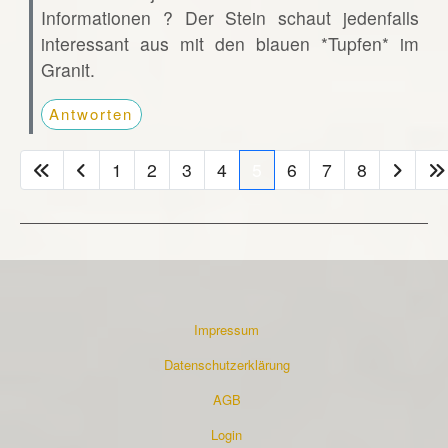
Informationen ? Der Stein schaut jedenfalls
interessant aus mit den blauen *Tupfen* im
Granit.
Antworten
1
2
3
4
5
6
7
8
Impressum
Datenschutzerklärung
AGB
Login