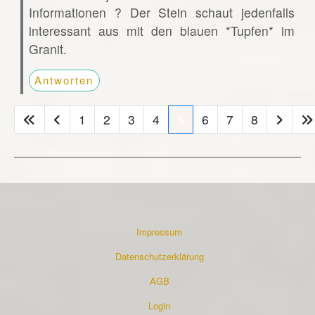
Informationen ? Der Stein schaut jedenfalls
interessant aus mit den blauen *Tupfen* im
Granit.
Antworten
1
2
3
4
5
6
7
8
Impressum
Datenschutzerklärung
AGB
Login