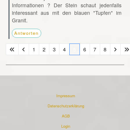
Informationen ? Der Stein schaut jedenfalls
interessant aus mit den blauen *Tupfen* im
Granit.
Antworten
1
2
3
4
5
6
7
8
Impressum
Datenschutzerklärung
AGB
Login