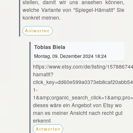
stellen, damit wir uns ansehen können,
welche Variante von "Spiegel-Hämatit" Sie
konkret meinen.
Antworten
Tobias Biela
Montag, 09. Dezember 2024 18:24
https://www.etsy.com/de/listing/15788674
hamatit?
click_key=dd60e599a0373eb8caf20abb54
1-
1&amp;organic_search_click=1&amp;pr
dieses wäre ein Angebot von Etsy wo
man es meiner Ansicht nach recht gut
erkennt
Antworten