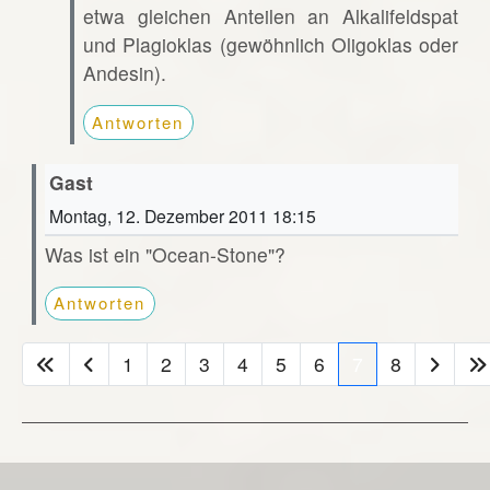
etwa gleichen Anteilen an Alkalifeldspat
und Plagioklas (gewöhnlich Oligoklas oder
Andesin).
Antworten
Gast
Montag, 12. Dezember 2011 18:15
Was ist ein "Ocean-Stone"?
Antworten
1
2
3
4
5
6
7
8