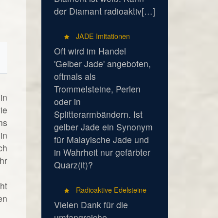
der Diamant radioaktiv[…]
JADE Imitationen
Oft wird im Handel
'Gelber Jade' angeboten,
oftmals als
Trommelsteine, Perlen
in
oder in
ie
Splitterarmbändern. Ist
ns
gelber Jade ein Synonym
in
für Malayische Jade und
ch
in Wahrheit nur gefärbter
hr
Quarz(it)?
ht
Radioaktive Edelsteine
en
Vielen Dank für die
umfangreiche