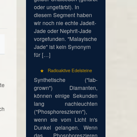
oder ungefärbt). In
diesem Segment haben
wir noch nie echte Jadeit-
Jade oder Nephrit-Jade
vorgefunden. "Malayische
Jade" ist kein Synonym
für […]
Radioaktive Edelsteine
Synthetische ("lab-
te
grown") Diamanten,
können einige Sekunden
lang nachleuchten
ch
("Phosphoreszieren"),
wenn sie vom Licht in's
Dunkel gelangen. Wenn
das Phosphoreszieren