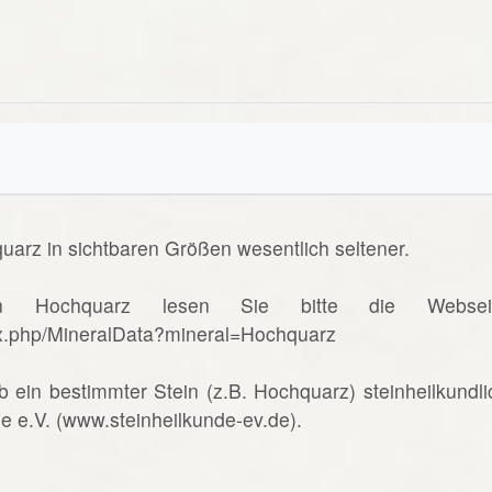
uarz in sichtbaren Größen wesentlich seltener.
n Hochquarz lesen Sie bitte die Websei
ex.php/MineralData?mineral=Hochquarz
b ein bestimmter Stein (z.B. Hochquarz) steinheilkundli
de e.V. (www.steinheilkunde-ev.de).