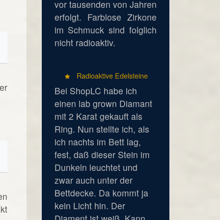
vor tausenden von Jahren
erfolgt. Farblose Zirkone
im Schmuck sind folglich
nicht radioaktiv.
Radioaktive Edelsteine
er
Bei ShopLC habe ich
einen lab grown Diamant
mit 2 Karat gekauft als
Ring. Nun stellte ich, als
ich nachts im Bett lag,
fest, daß dieser Stein im
Dunkeln leuchtet und
zwar auch unter der
Bettdecke. Da kommt ja
en
kein Licht hin. Der
kt
Diament ist weiß. Kann