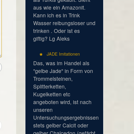
aus wie ein Amazonit.
Kann ich es in Trink
Wasser reibungsloser und
trinken . Oder ist es
giftig? Lg Aleks
JADE Imitationen
Das, was im Handel als
"gelbe Jade" in Form von
Trommelsteinen,
Splitterketten,
Kugelketten etc
angeboten wird, ist nach
unseren
Untersuchungsergebnissen
stets gelber Calcit oder
gelber Chalcedon (gefärbt