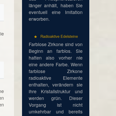
länger anhält, haben Sie
eventuell eine Imitation
erworben.
ie
Radioaktive Edelsteine
Farblose Zirkone sind von
Beginn an farblos. Sie
hatten also vorher nie
eine andere Farbe. Wenn
farblose Zirkone
radioaktive Elemente
enthalten, verändern sie
ne
ihre Kristallstruktur und
en
werden grün. Dieser
en
Vorgang ist nicht
umkehrbar und bereits