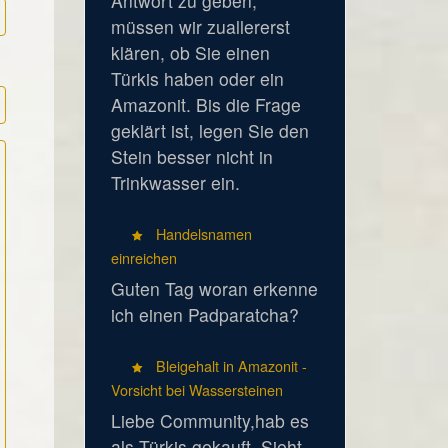
Antwort zu geben,
müssen wir zuallererst
klären, ob Sie einen
Türkis haben oder ein
Amazonit. Bis die Frage
geklärt ist, legen Sie den
Stein besser nicht in
Trinkwasser ein.
Handelsnamen
einreichen
Guten Tag woran erkenne
ich einen Padparatcha?
Bleigehalt in Amazonit -
Vorsicht bei Wassersteinen
Liebe Community,hab es
als Türkis gekauft. Sieht