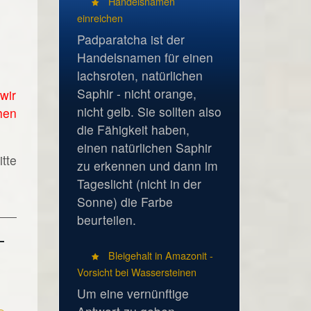
Handelsnamen
einreichen
Padparatcha ist der
Handelsnamen für einen
lachsroten, natürlichen
Saphir - nicht orange,
wir
nicht gelb. Sie sollten also
hen
die Fähigkeit haben,
einen natürlichen Saphir
tte
zu erkennen und dann im
Tageslicht (nicht in der
Sonne) die Farbe
beurteilen.
Bleigehalt in Amazonit -
Vorsicht bei Wassersteinen
Um eine vernünftige