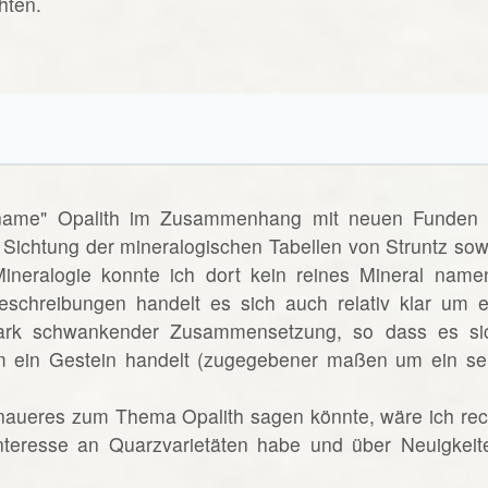
hten.
lname" Opalith im Zusammenhang mit neuen Funden 
 Sichtung der mineralogischen Tabellen von Struntz sow
neralogie konnte ich dort kein reines Mineral name
eschreibungen handelt es sich auch relativ klar um e
ark schwankender Zusammensetzung, so dass es si
 ein Gestein handelt (zugegebener maßen um ein se
naueres zum Thema Opalith sagen könnte, wäre ich rec
Interesse an Quarzvarietäten habe und über Neuigkeit