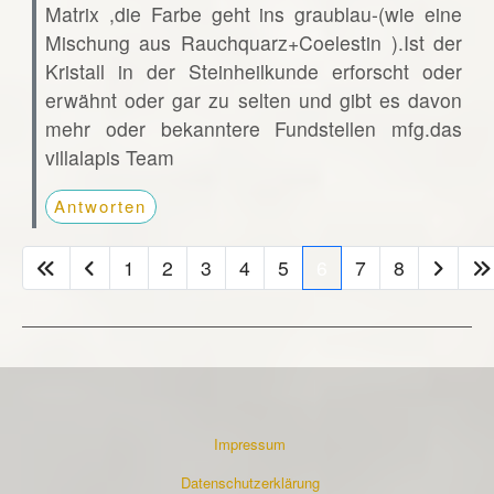
Matrix ,die Farbe geht ins graublau-(wie eine
Mischung aus Rauchquarz+Coelestin ).Ist der
Kristall in der Steinheilkunde erforscht oder
erwähnt oder gar zu selten und gibt es davon
mehr oder bekanntere Fundstellen mfg.das
villalapis Team
Antworten
1
2
3
4
5
6
7
8
Impressum
Datenschutzerklärung