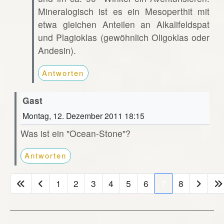
Mineralogisch ist es ein Mesoperthit mit
etwa gleichen Anteilen an Alkalifeldspat
und Plagioklas (gewöhnlich Oligoklas oder
Andesin).
Antworten
Gast
Montag, 12. Dezember 2011 18:15
Was ist ein "Ocean-Stone"?
Antworten
1
2
3
4
5
6
7
8