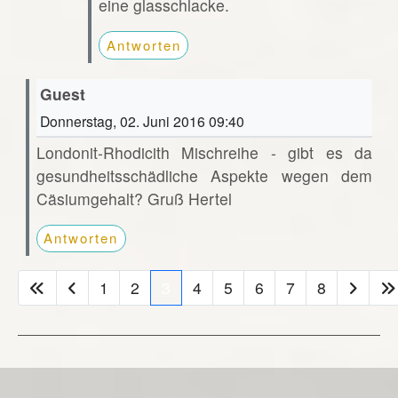
eine glasschlacke.
Antworten
Guest
Donnerstag, 02. Juni 2016 09:40
Londonit-Rhodicith Mischreihe - gibt es da
gesundheitsschädliche Aspekte wegen dem
Cäsiumgehalt? Gruß Hertel
Antworten
1
2
3
4
5
6
7
8