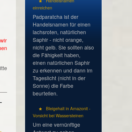
Handelsnamen
einreichen
Padparatcha ist der
Handelsnamen für einen
lachsroten, natürlichen
Saphir - nicht orange,
wir
nicht gelb. Sie sollten also
hen
die Fähigkeit haben,
einen natürlichen Saphir
tte
zu erkennen und dann im
Tageslicht (nicht in der
Sonne) die Farbe
beurteilen.
Bleigehalt in Amazonit -
Vorsicht bei Wassersteinen
Um eine vernünftige