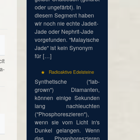
oder ungefärbt). In
diesem Segment haben
wir noch nie echte Jadeit-
Jade oder Nephrit-Jade
vorgefunden. "Malayische
Jade" ist kein Synonym
für […]
it
a-
Radioaktive Edelsteine
Synthetische ("lab-
grown") Diamanten,
können einige Sekunden
lang nachleuchten
("Phosphoreszieren"),
wenn sie vom Licht in's
Dunkel gelangen. Wenn
das Phosphoreszieren