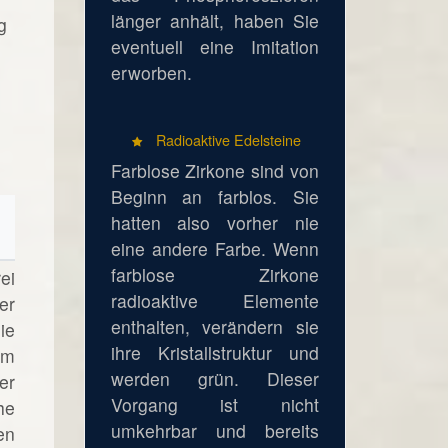
länger anhält, haben Sie
g
eventuell eine Imitation
erworben.
Radioaktive Edelsteine
Farblose Zirkone sind von
Beginn an farblos. Sie
hatten also vorher nie
eine andere Farbe. Wenn
farblose Zirkone
ei
radioaktive Elemente
er
enthalten, verändern sie
ie
ihre Kristallstruktur und
em
werden grün. Dieser
er
Vorgang ist nicht
he
umkehrbar und bereits
en