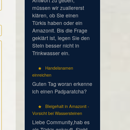
Antwort zu geben,
müssen wir zuallererst
klären, ob Sie einen
Türkis haben oder ein
Amazonit. Bis die Frage
geklärt ist, legen Sie den
Stein besser nicht in
Trinkwasser ein.
Handelsnamen
einreichen
Guten Tag woran erkenne
ich einen Padparatcha?
Bleigehalt in Amazonit -
Vorsicht bei Wassersteinen
Liebe Community,hab es
als Türkis gekauft. Sieht