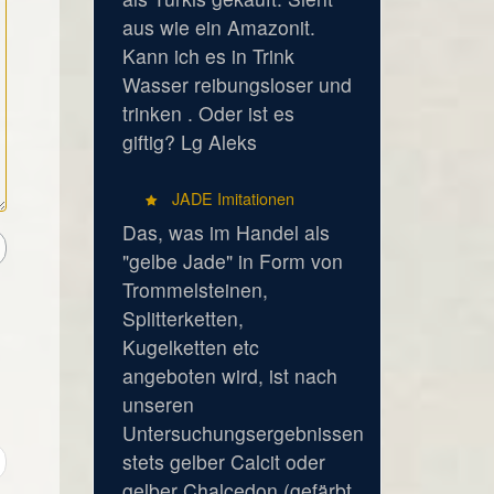
aus wie ein Amazonit.
Kann ich es in Trink
Wasser reibungsloser und
trinken . Oder ist es
giftig? Lg Aleks
JADE Imitationen
Das, was im Handel als
"gelbe Jade" in Form von
Trommelsteinen,
Splitterketten,
Kugelketten etc
angeboten wird, ist nach
unseren
Untersuchungsergebnissen
stets gelber Calcit oder
gelber Chalcedon (gefärbt