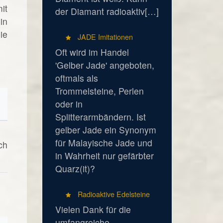
it
der Diamant radioaktiv[…]
in
ie
JADE Imitationen
Oft wird im Handel
'Gelber Jade' angeboten,
oftmals als
Trommelsteine, Perlen
oder in
Splitterarmbändern. Ist
gelber Jade ein Synonym
für Malayische Jade und
ch
in Wahrheit nur gefärbter
Quarz(it)?
Radioaktive Edelsteine
Vielen Dank für die
umfangreiche