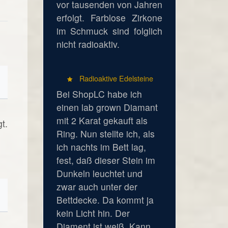
vor tausenden von Jahren
erfolgt. Farblose Zirkone
im Schmuck sind folglich
nicht radioaktiv.
Radioaktive Edelsteine
Bei ShopLC habe ich
einen lab grown Diamant
mit 2 Karat gekauft als
t.
Ring. Nun stellte ich, als
ich nachts im Bett lag,
fest, daß dieser Stein im
Dunkeln leuchtet und
zwar auch unter der
Bettdecke. Da kommt ja
kein Licht hin. Der
Diament ist weiß. Kann