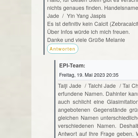
nichts genaues finden. Handelsnamen 
Jade / Yin Yang Jaspis
Es ist definitiv kein Calcit (Zebracalci
Über Infos würde ich mich freuen.
Danke und viele Grüße Melanie
Antworten
EPI-Team:
Freitag, 19. Mai 2023 20:35
Taiji Jade / Taichi Jade / Tai C
erfundene Namen. Dahinter kann
auch schlicht eine Glasimitati
angebotenen Gegenstände grü
gleichen Namen unterschiedlich
verschiedenen Namen. Deshalb 
Antwort auf Ihre Frage geben. 