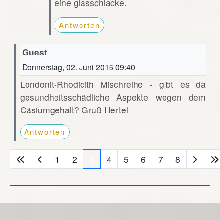
eine glasschlacke.
Antworten
Guest
Donnerstag, 02. Juni 2016 09:40
Londonit-Rhodicith Mischreihe - gibt es da
gesundheitsschädliche Aspekte wegen dem
Cäsiumgehalt? Gruß Hertel
Antworten
1
2
3
4
5
6
7
8