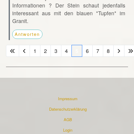
Informationen ? Der Stein schaut jedenfalls
interessant aus mit den blauen *Tupfen* im
Granit.
Antworten
1
2
3
4
5
6
7
8
Impressum
Datenschutzerklärung
AGB
Login