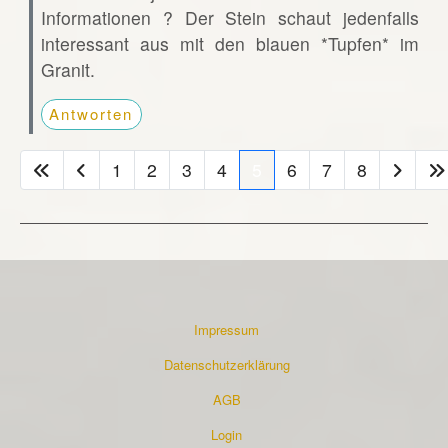
Informationen ? Der Stein schaut jedenfalls
interessant aus mit den blauen *Tupfen* im
Granit.
Antworten
1
2
3
4
5
6
7
8
Impressum
Datenschutzerklärung
AGB
Login