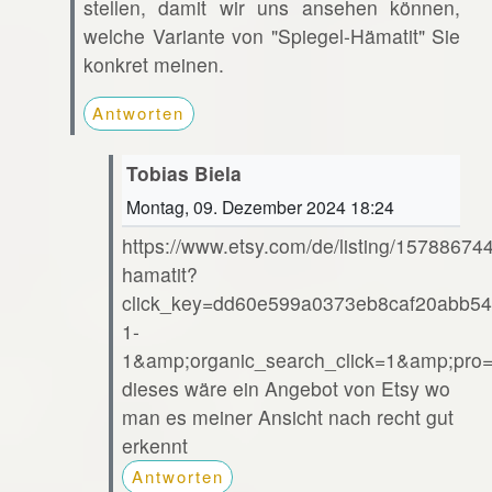
stellen, damit wir uns ansehen können,
welche Variante von "Spiegel-Hämatit" Sie
konkret meinen.
Antworten
Tobias Biela
Montag, 09. Dezember 2024 18:24
https://www.etsy.com/de/listing/15788674
hamatit?
click_key=dd60e599a0373eb8caf20abb54
1-
1&amp;organic_search_click=1&amp;pr
dieses wäre ein Angebot von Etsy wo
man es meiner Ansicht nach recht gut
erkennt
Antworten