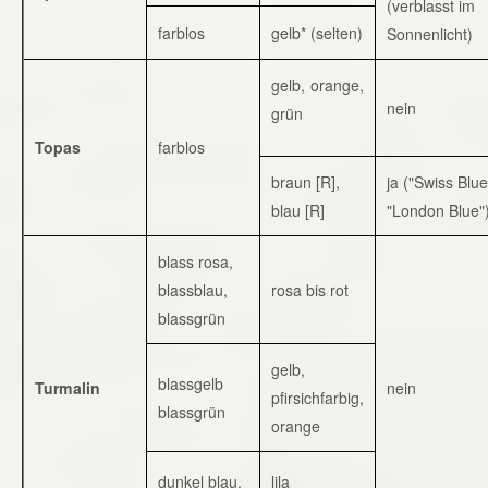
(verblasst im
farblos
gelb* (selten)
Sonnenlicht)
gelb, orange,
nein
grün
Topas
farblos
braun [R],
ja ("Swiss Blue
blau [R]
"London Blue"
blass rosa,
blassblau,
rosa bis rot
blassgrün
gelb,
blassgelb
Turmalin
nein
pfirsichfarbig,
blassgrün
orange
dunkel blau,
lila