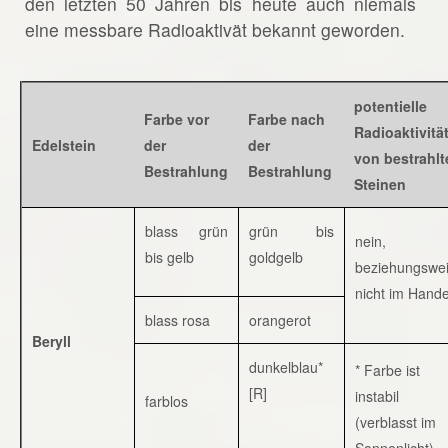
den letzten 50 Jahren bis heute auch niemals
eine messbare Radioaktivät bekannt geworden.
potentielle
Farbe vor
Farbe nach
Radioaktivitä
Edelstein
der
der
von bestrahlt
Bestrahlung
Bestrahlung
Steinen
blass grün
grün bis
nein,
bis gelb
goldgelb
beziehungswe
nicht im Hande
blass rosa
orangerot
Beryll
dunkelblau*
* Farbe ist
[R]
instabil
farblos
(verblasst im
Sonnenlicht)