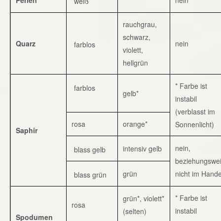
weiß
rauchgrau,
schwarz,
Quarz
nein
farblos
violett,
hellgrün
* Farbe ist
farblos
gelb*
instabil
(verblasst im
rosa
orange*
Sonnenlicht)
Saphir
nein,
intensiv gelb
blass gelb
beziehungswe
grün
nicht im Hande
blass grün
* Farbe ist
grün*, violett*
rosa
instabil
(selten)
Spodumen