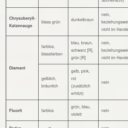
nein,
Chrysoberyll-
dunkelbraun
blass grün
beziehungswe
Katzenauge
nicht im Hande
blau, braun,
nein,
farblos,
schwarz [R],
beziehungswe
blassfarben
grün [R]
nicht im Hande
Diamant
gelb, pink,
gelblich,
rot
nein
bräunlich
(zusätzlich
erhitzt)
grün, blau,
Fluorit
farblos
nein
violett
Perlen
nein