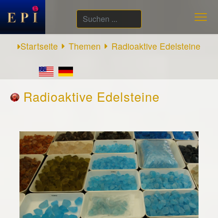
Suchen
...
Startseite
Themen
Radioaktive Edelsteine
Radioaktive Edelsteine