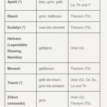
Apatit (*)
blau, grün, gelb
La, Th und Y
Ekanit
grün, hellbraun
Thorium (Th)
Eudialyt (*)
rosa bis rotviolett
Thorium (Th)
Heliodor
(Lagerstätte
gelbgrün
Uran (U)
Rössing,
Namibia)
Monazit
gelbbraun
Thorium (Th)
gelb bis braun,
Uran (U), Ce, Eu,
Titanit (*)
grün bis schwarz
La und Th
Zirkon
Uran (U),
grün
(metamikt)
Thorium (Th)