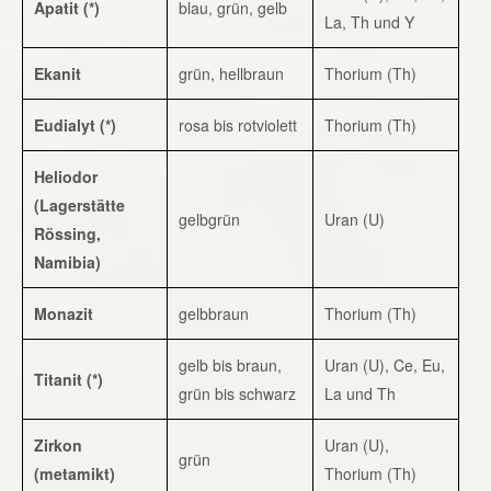
Apatit (*)
blau, grün, gelb
La, Th und Y
Ekanit
grün, hellbraun
Thorium (Th)
Eudialyt (*)
rosa bis rotviolett
Thorium (Th)
Heliodor
(Lagerstätte
gelbgrün
Uran (U)
Rössing,
Namibia)
Monazit
gelbbraun
Thorium (Th)
gelb bis braun,
Uran (U), Ce, Eu,
Titanit (*)
grün bis schwarz
La und Th
Zirkon
Uran (U),
grün
(metamikt)
Thorium (Th)