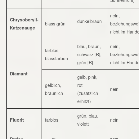
nein,
Chrysoberyll-
dunkelbraun
blass grün
beziehungswe
Katzenauge
nicht im Hande
blau, braun,
nein,
farblos,
schwarz [R],
beziehungswe
blassfarben
grün [R]
nicht im Hande
Diamant
gelb, pink,
gelblich,
rot
nein
bräunlich
(zusätzlich
erhitzt)
grün, blau,
Fluorit
farblos
nein
violett
Perlen
nein