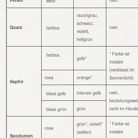
weiß
rauchgrau,
schwarz,
Quarz
nein
farblos
violett,
hellgrün
* Farbe ist
farblos
gelb*
instabil
(verblasst im
rosa
orange*
Sonnenlicht)
Saphir
nein,
intensiv gelb
blass gelb
beziehungswe
grün
nicht im Hande
blass grün
* Farbe ist
grün*, violett*
rosa
instabil
(selten)
Spodumen