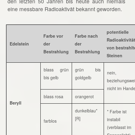
den letzten 50 Jahren bis heute auch niemals
eine messbare Radioaktivät bekannt geworden.
potentielle
Farbe vor
Farbe nach
Radioaktivitä
Edelstein
der
der
von bestrahlt
Bestrahlung
Bestrahlung
Steinen
blass grün
grün bis
nein,
bis gelb
goldgelb
beziehungswe
nicht im Hande
blass rosa
orangerot
Beryll
dunkelblau*
* Farbe ist
[R]
instabil
farblos
(verblasst im
Sonnenlicht)