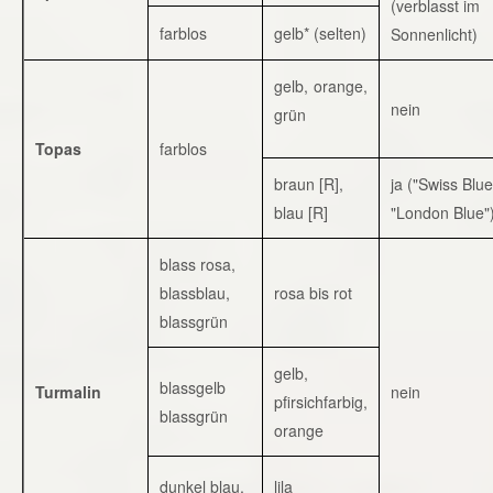
(verblasst im
farblos
gelb* (selten)
Sonnenlicht)
gelb, orange,
nein
grün
Topas
farblos
braun [R],
ja ("Swiss Blue
blau [R]
"London Blue"
blass rosa,
blassblau,
rosa bis rot
blassgrün
gelb,
blassgelb
Turmalin
nein
pfirsichfarbig,
blassgrün
orange
dunkel blau,
lila