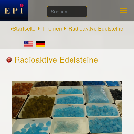
Suchen
...
Startseite
Themen
Radioaktive Edelsteine
Radioaktive Edelsteine