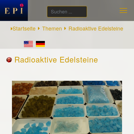
Suchen
...
Startseite
Themen
Radioaktive Edelsteine
Radioaktive Edelsteine