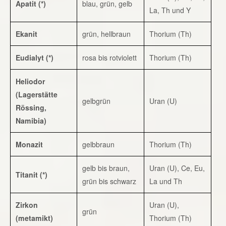
Apatit (*)
blau, grün, gelb
La, Th und Y
Ekanit
grün, hellbraun
Thorium (Th)
Eudialyt (*)
rosa bis rotviolett
Thorium (Th)
Heliodor
(Lagerstätte
gelbgrün
Uran (U)
Rössing,
Namibia)
Monazit
gelbbraun
Thorium (Th)
gelb bis braun,
Uran (U), Ce, Eu,
Titanit (*)
grün bis schwarz
La und Th
Zirkon
Uran (U),
grün
(metamikt)
Thorium (Th)