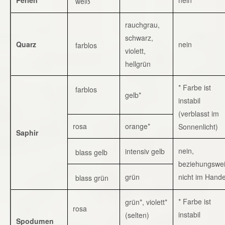
weiß
rauchgrau,
schwarz,
Quarz
nein
farblos
violett,
hellgrün
* Farbe ist
farblos
gelb*
instabil
(verblasst im
rosa
orange*
Sonnenlicht)
Saphir
nein,
intensiv gelb
blass gelb
beziehungswe
grün
nicht im Hande
blass grün
* Farbe ist
grün*, violett*
rosa
instabil
(selten)
Spodumen