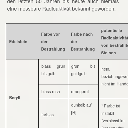
den letzten 50 Jahren bis heute auch niemals
eine messbare Radioaktivät bekannt geworden.
potentielle
Farbe vor
Farbe nach
Radioaktivitä
Edelstein
der
der
von bestrahlt
Bestrahlung
Bestrahlung
Steinen
blass grün
grün bis
nein,
bis gelb
goldgelb
beziehungswe
nicht im Hande
blass rosa
orangerot
Beryll
dunkelblau*
* Farbe ist
[R]
instabil
farblos
(verblasst im
Sonnenlicht)