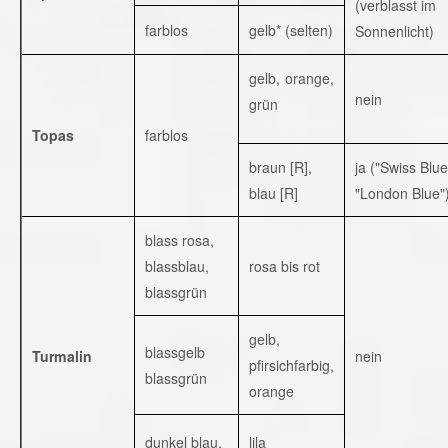
(verblasst im
farblos
gelb* (selten)
Sonnenlicht)
gelb, orange,
nein
grün
Topas
farblos
braun [R],
ja ("Swiss Blue
blau [R]
"London Blue"
blass rosa,
blassblau,
rosa bis rot
blassgrün
gelb,
blassgelb
Turmalin
nein
pfirsichfarbig,
blassgrün
orange
dunkel blau,
lila