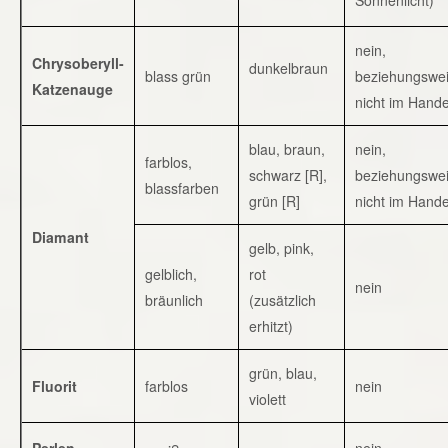
nein,
Chrysoberyll-
dunkelbraun
blass grün
beziehungswe
Katzenauge
nicht im Hande
blau, braun,
nein,
farblos,
schwarz [R],
beziehungswe
blassfarben
grün [R]
nicht im Hande
Diamant
gelb, pink,
gelblich,
rot
nein
bräunlich
(zusätzlich
erhitzt)
grün, blau,
Fluorit
farblos
nein
violett
Perlen
nein