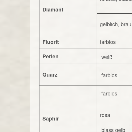
Diamant
gelblich, bräu
Fluorit
farblos
Perlen
weiß
Quarz
farblos
farblos
rosa
Saphir
blass gelb