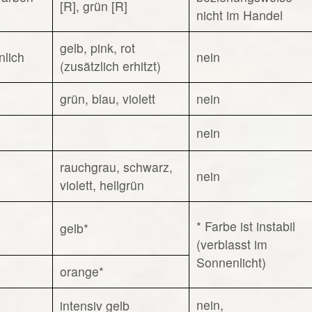
[R], grün [R]
nicht im Handel
gelb, pink, rot
nlich
nein
(zusätzlich erhitzt)
grün, blau, violett
nein
nein
rauchgrau, schwarz,
nein
violett, hellgrün
* Farbe ist instabil
gelb*
(verblasst im
Sonnenlicht)
orange*
nein,
intensiv gelb