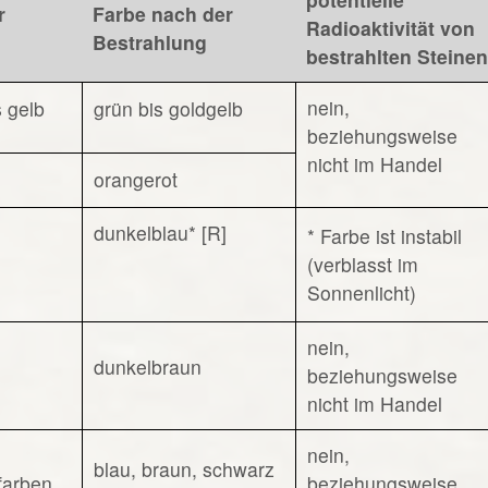
r
Farbe nach der
Radioaktivität von
Bestrahlung
bestrahlten Steinen
nein,
s gelb
grün bis goldgelb
beziehungsweise
nicht im Handel
orangerot
dunkelblau* [R]
* Farbe ist instabil
(verblasst im
Sonnenlicht)
nein,
dunkelbraun
beziehungsweise
nicht im Handel
nein,
blau, braun, schwarz
sfarben
beziehungsweise