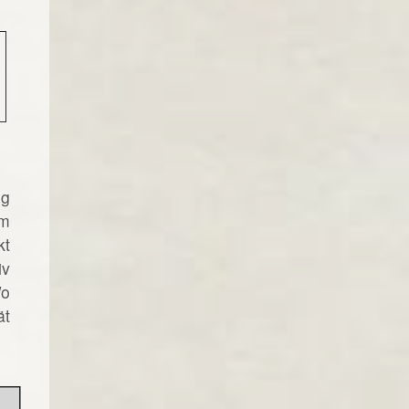
ng
im
kt
iv
Wo
ät