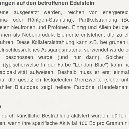
ungen auf den betroffenen Edelstein
eine ausgesetzt werden, reichen von energiereic
ma- oder Röntgen-Strahlung), Partikelstrahlung (Be
eien Neutronen und Protonen. Einzig und Allein bei die
önnen als Nebenprodukt Elemente entstehen, die zu ei
führen. Diese Kollateralstrahlung kann z.B. bei grünen 
einschlussreiches Ausgangsmaterial verwendet wurde o
en beschossen wurde (und nur dann). Solcher 
 (typischerweise in der Farbe "London Blue") kann n
ioaktivität aufweisen. Deshalb muss er erst einmal
auf die gesetzlich festgelegten Grenzwerte (siehe unt
ahlter Blautopas zeigt hellere Farbtöne (Handelsnam
e
 durch künstliche Bestrahlung aktiviert wurden, dürfen 
, wenn ihre spezifische Aktivität 100 Bq pro Gramm ni