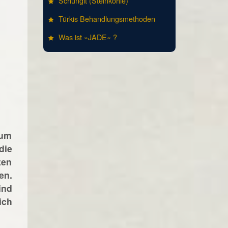
Schungit (Steinkohle)
Türkis Behandlungsmethoden
Was ist »JADE« ?
tum
die
ten
en.
ind
ich