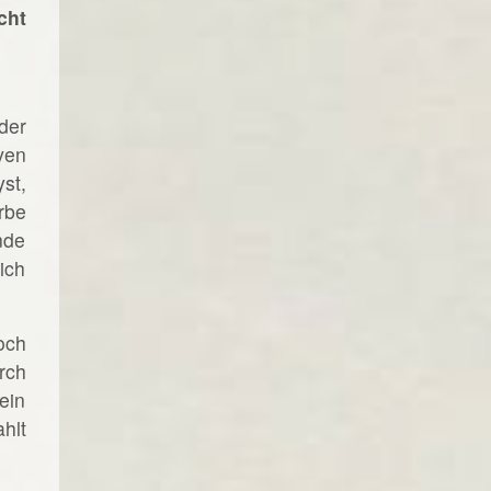
cht
der
ven
st,
rbe
nde
ich
och
rch
ein
hlt