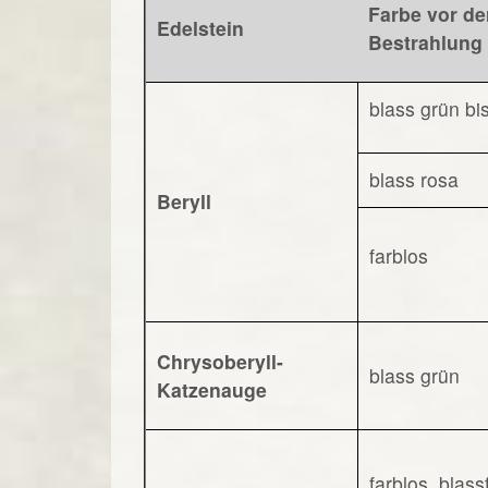
Farbe vor de
Edelstein
Bestrahlung
blass grün bi
blass rosa
Beryll
farblos
Chrysoberyll-
blass grün
Katzenauge
farblos, blas