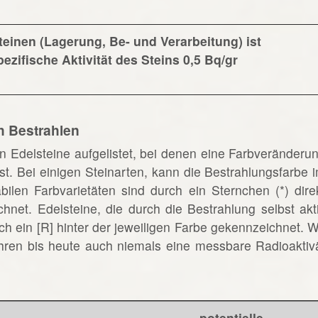
einen (Lagerung, Be- und Verarbeitung) ist
zifische Aktivität des Steins 0,5 Bq/gr
h Bestrahlen
en Edelsteine aufgelistet, bei denen eine Farbveränderu
st. Bei einigen Steinarten, kann die Bestrahlungsfarbe 
bilen Farbvarietäten sind durch ein Sternchen (*) dire
chnet. Edelsteine, die durch die Bestrahlung selbst akt
h ein [R] hinter der jeweiligen Farbe gekennzeichnet. 
 Jahren bis heute auch niemals eine messbare Radioaktiv
potentielle