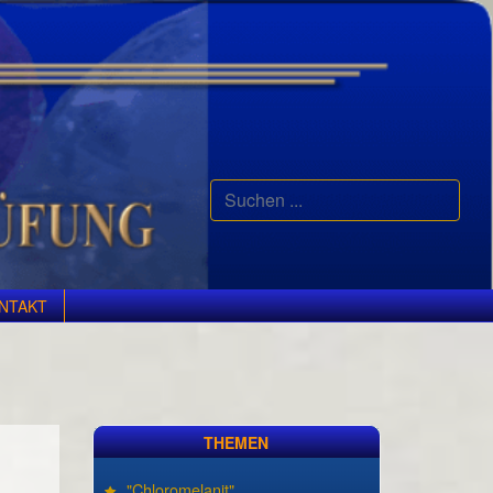
Suchen
...
NTAKT
THEMEN
"Chloromelanit"