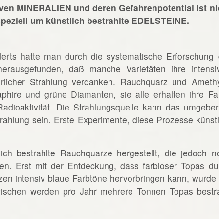
tiven MINERALIEN und deren Gefahrenpotential ist ni
 speziell um künstlich bestrahlte EDELSTEINE.
erts hatte man durch die systematische Erforschung 
herausgefunden, daß manche Varietäten ihre intensi
rlicher Strahlung verdanken. Rauchquarz und Amethy
Saphire und grüne Diamanten, sie alle erhalten ihre Fa
 Radioaktivität. Die Strahlungsquelle kann das umgebe
rahlung sein. Erste Experimente, diese Prozesse künstl
ich bestrahlte Rauchquarze hergestellt, die jedoch n
en. Erst mit der Entdeckung, dass farbloser Topas du
en intensiv blaue Farbtöne hervorbringen kann, wurde 
zwischen werden pro Jahr mehrere Tonnen Topas bestra