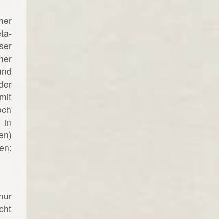
her
ta-
ser
ner
und
der
mit
och
 in
en)
en:
nur
cht