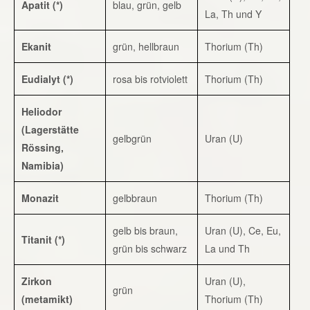
Apatit (*)
blau, grün, gelb
La, Th und Y
Ekanit
grün, hellbraun
Thorium (Th)
Eudialyt (*)
rosa bis rotviolett
Thorium (Th)
Heliodor
(Lagerstätte
gelbgrün
Uran (U)
Rössing,
Namibia)
Monazit
gelbbraun
Thorium (Th)
gelb bis braun,
Uran (U), Ce, Eu,
Titanit (*)
grün bis schwarz
La und Th
Zirkon
Uran (U),
grün
(metamikt)
Thorium (Th)