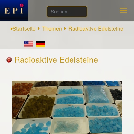
Suchen
...
Startseite
Themen
Radioaktive Edelsteine
Radioaktive Edelsteine