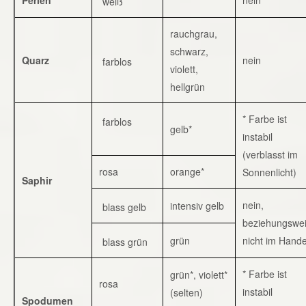
weiß
rauchgrau,
schwarz,
Quarz
nein
farblos
violett,
hellgrün
* Farbe ist
farblos
gelb*
instabil
(verblasst im
rosa
orange*
Sonnenlicht)
Saphir
nein,
intensiv gelb
blass gelb
beziehungswe
grün
nicht im Hande
blass grün
* Farbe ist
grün*, violett*
rosa
instabil
(selten)
Spodumen