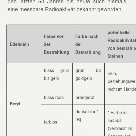
den letzten 50 Jahren bis heute auch niemals
eine messbare Radioaktivät bekannt geworden.
potentielle
Farbe vor
Farbe nach
Radioaktivitä
Edelstein
der
der
von bestrahlt
Bestrahlung
Bestrahlung
Steinen
blass grün
grün bis
nein,
bis gelb
goldgelb
beziehungswe
nicht im Hande
blass rosa
orangerot
Beryll
dunkelblau*
* Farbe ist
[R]
instabil
farblos
(verblasst im
Sonnenlicht)