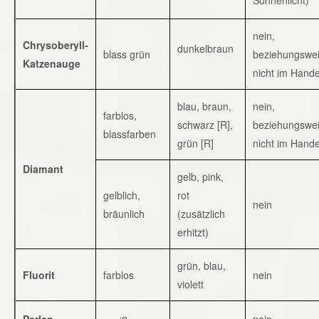
nein,
Chrysoberyll-
dunkelbraun
blass grün
beziehungswe
Katzenauge
nicht im Hande
blau, braun,
nein,
farblos,
schwarz [R],
beziehungswe
blassfarben
grün [R]
nicht im Hande
Diamant
gelb, pink,
gelblich,
rot
nein
bräunlich
(zusätzlich
erhitzt)
grün, blau,
Fluorit
farblos
nein
violett
Perlen
nein