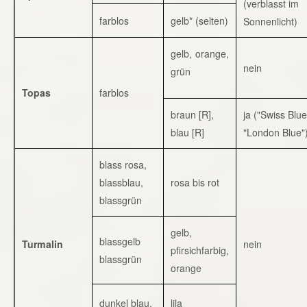
(verblasst im
farblos
gelb* (selten)
Sonnenlicht)
gelb, orange,
nein
grün
Topas
farblos
braun [R],
ja ("Swiss Blue
blau [R]
"London Blue"
blass rosa,
blassblau,
rosa bis rot
blassgrün
gelb,
blassgelb
Turmalin
nein
pfirsichfarbig,
blassgrün
orange
dunkel blau,
lila