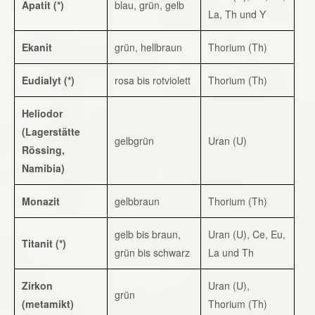
Apatit (*)
blau, grün, gelb
La, Th und Y
Ekanit
grün, hellbraun
Thorium (Th)
Eudialyt (*)
rosa bis rotviolett
Thorium (Th)
Heliodor
(Lagerstätte
gelbgrün
Uran (U)
Rössing,
Namibia)
Monazit
gelbbraun
Thorium (Th)
gelb bis braun,
Uran (U), Ce, Eu,
Titanit (*)
grün bis schwarz
La und Th
Zirkon
Uran (U),
grün
(metamikt)
Thorium (Th)