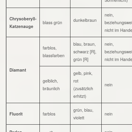
nein,
Chrysoberyll-
dunkelbraun
blass grün
beziehungswe
Katzenauge
nicht im Hande
blau, braun,
nein,
farblos,
schwarz [R],
beziehungswe
blassfarben
grün [R]
nicht im Hande
Diamant
gelb, pink,
gelblich,
rot
nein
bräunlich
(zusätzlich
erhitzt)
grün, blau,
Fluorit
farblos
nein
violett
Perlen
nein