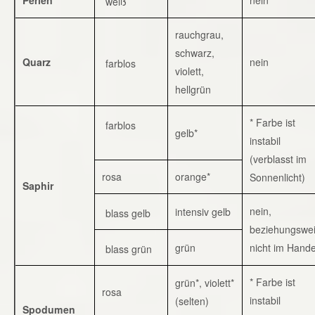
weiß
rauchgrau,
schwarz,
Quarz
nein
farblos
violett,
hellgrün
* Farbe ist
farblos
gelb*
instabil
(verblasst im
rosa
orange*
Sonnenlicht)
Saphir
nein,
intensiv gelb
blass gelb
beziehungswe
grün
nicht im Hande
blass grün
* Farbe ist
grün*, violett*
rosa
instabil
(selten)
Spodumen