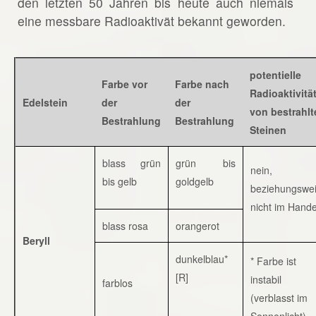
den letzten 50 Jahren bis heute auch niemals
eine messbare Radioaktivät bekannt geworden.
potentielle
Farbe vor
Farbe nach
Radioaktivitä
Edelstein
der
der
von bestrahlt
Bestrahlung
Bestrahlung
Steinen
blass grün
grün bis
nein,
bis gelb
goldgelb
beziehungswe
nicht im Hande
blass rosa
orangerot
Beryll
dunkelblau*
* Farbe ist
[R]
instabil
farblos
(verblasst im
Sonnenlicht)