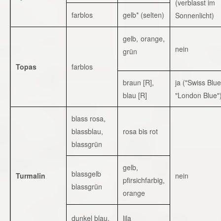
(verblasst im
farblos
gelb* (selten)
Sonnenlicht)
gelb, orange,
nein
grün
Topas
farblos
braun [R],
ja ("Swiss Blue
blau [R]
"London Blue"
blass rosa,
blassblau,
rosa bis rot
blassgrün
gelb,
blassgelb
Turmalin
nein
pfirsichfarbig,
blassgrün
orange
dunkel blau,
lila