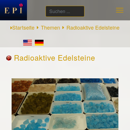
Suchen
...
Startseite
Themen
Radioaktive Edelsteine
Radioaktive Edelsteine