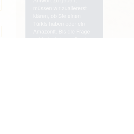
Antwort zu geben,
müssen wir zuallererst
klären, ob Sie einen
Türkis haben oder ein
Amazonit. Bis die Frage
geklärt ist, legen Sie den
Stein besser nicht in
Trinkwasser ein.
Handelsnamen
einreichen
Guten Tag woran erkenne
ich einen Padparatcha?
Bleigehalt in Amazonit -
Vorsicht bei Wassersteinen
Liebe Community,hab es
als Türkis gekauft. Sieht