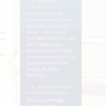
Handelsnamen
einreichen
Padparatcha ist der
Handelsnamen für einen
lachsroten, natürlichen
Saphir - nicht orange,
wir
nicht gelb. Sie sollten also
hen
die Fähigkeit haben,
einen natürlichen Saphir
tte
zu erkennen und dann im
Tageslicht (nicht in der
Sonne) die Farbe
beurteilen.
Bleigehalt in Amazonit -
Vorsicht bei Wassersteinen
Um eine vernünftige