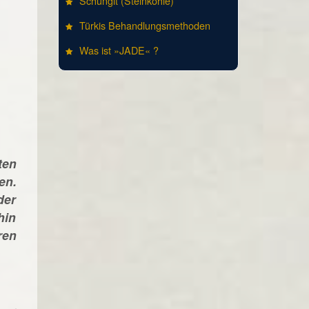
Schungit (Steinkohle)
Türkis Behandlungsmethoden
Was ist »JADE« ?
ten
en.
der
hin
ren