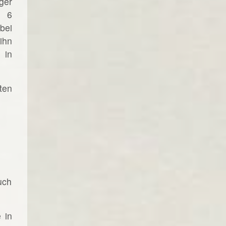
ger
t 6
bei
ihn
 in
ten
uch
 in