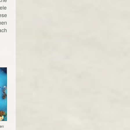
ele
ese
nen
ach
den