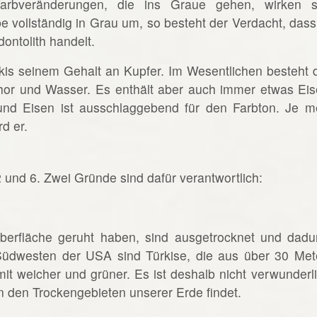
 Farbveränderungen, die ins Graue gehen, wirken s
be vollständig in Grau um, so besteht der Verdacht, dass
ontolith handelt.
kis seinem Gehalt an Kupfer. Im Wesentlichen besteht 
hor und Wasser. Es enthält aber auch immer etwas Eis
und Eisen ist ausschlaggebend für den Farbton. Je m
rd er.
2 und 6. Zwei Gründe sind dafür verantwortlich:
oberfläche geruht haben, sind ausgetrocknet und dadu
Südwesten der USA sind Türkise, die aus über 30 Met
t weicher und grüner. Es ist deshalb nicht verwunderli
n den Trockengebieten unserer Erde findet.