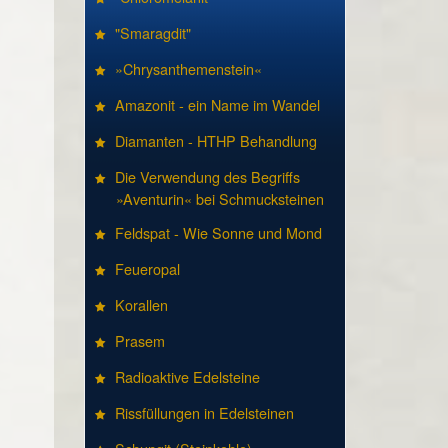
"Smaragdit"
»Chrysanthemenstein«
Amazonit - ein Name im Wandel
Diamanten - HTHP Behandlung
Die Verwendung des Begriffs
»Aventurin« bei Schmucksteinen
Feldspat - Wie Sonne und Mond
Feueropal
Korallen
Prasem
Radioaktive Edelsteine
Rissfüllungen in Edelsteinen