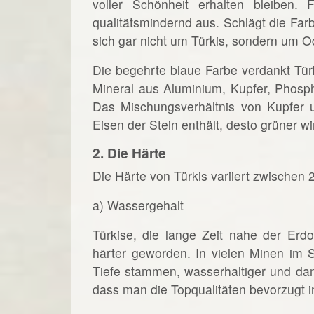
voller Schönheit erhalten bleiben.
qualitätsmindernd aus. Schlägt die Far
sich gar nicht um Türkis, sondern um Od
Die begehrte blaue Farbe verdankt Tür
Mineral aus Aluminium, Kupfer, Phosp
Das Mischungsverhältnis von Kupfer 
Eisen der Stein enthält, desto grüner wi
2. Die Härte
Die Härte von Türkis variiert zwischen 
a) Wassergehalt
Türkise, die lange Zeit nahe der Erd
härter geworden. In vielen Minen im 
Tiefe stammen, wasserhaltiger und dami
dass man die Topqualitäten bevorzugt i