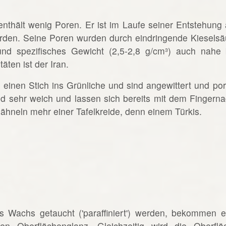
d enthält wenig Poren. Er ist im Laufe seiner Entstehung 
worden. Seine Poren wurden durch eindringende Kieselsä
und spezifisches Gewicht (2,5-2,8 g/cm³) auch nahe 
äten ist der Iran.
einen Stich ins Grünliche und sind angewittert und por
ind sehr weich und lassen sich bereits mit dem Fingerna
 ähneln mehr einer Tafelkreide, denn einem Türkis.
es Wachs getaucht ('paraffiniert') werden, bekommen e
en Oberflächenglanz. Gleichzeitig wird die Oberflä