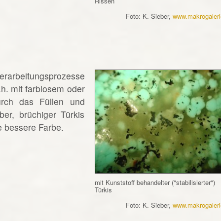
Rissen
Foto: K. Sieber,
www.makrogaleri
arbeitungsprozesse
d.h. mit farblosem oder
urch das Füllen und
er, brüchiger Türkis
e bessere Farbe.
mit Kunststoff behandelter ("stabilisierter")
Türkis
Foto: K. Sieber,
www.makrogaleri