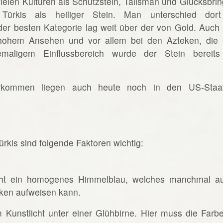
vielen Kulturen als Schutzstein, Talisman und Glücksbrin
 Türkis als heiliger Stein. Man unterschied dor
 der besten Kategorie lag weit über der von Gold. Auch 
hohem Ansehen und vor allem bei den Azteken, die 
emaligem Einflussbereich wurde der Stein bereits
Vorkommen liegen auch heute noch in den US-Staa
ürkis sind folgende Faktoren wichtig:
licht ein homogenes Himmelblau, welches manchmal a
cken aufweisen kann.
 Kunstlicht unter einer Glühbirne. Hier muss die Farbe