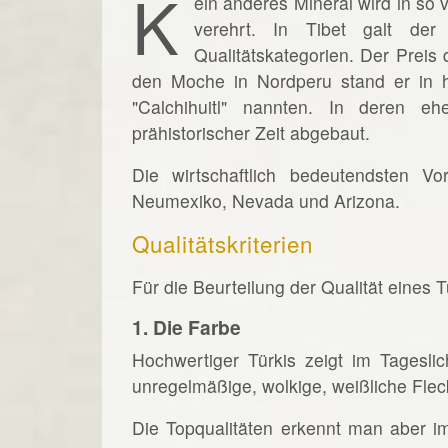
K
ein anderes Mineral wird in so 
verehrt. In Tibet galt der
Qualitätskategorien. Der Preis
den Moche in Nordperu stand er in 
"Calchihuitl" nannten. In deren eh
prähistorischer Zeit abgebaut.
Die wirtschaftlich bedeutendsten 
Neumexiko, Nevada und Arizona.
Qualitätskriterien
Für die Beurteilung der Qualität eines T
1. Die Farbe
Hochwertiger Türkis zeigt im Tages
unregelmäßige, wolkige, weißliche Fle
Die Topqualitäten erkennt man aber im