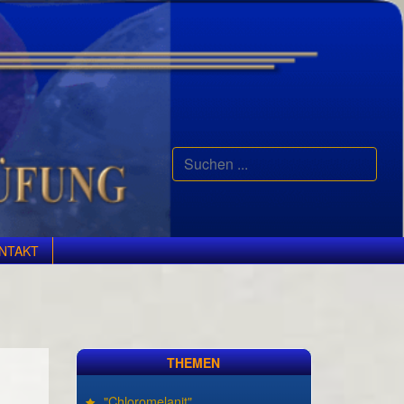
Suchen
...
NTAKT
THEMEN
"Chloromelanit"