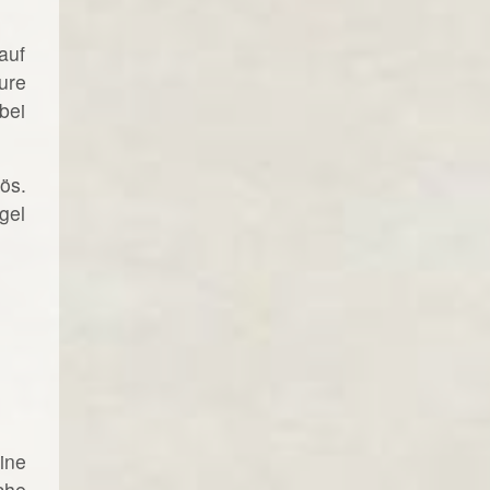
auf
ure
bei
ös.
gel
ine
che