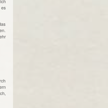
ich
 es
das
en.
ehr
rch
ern
ch,