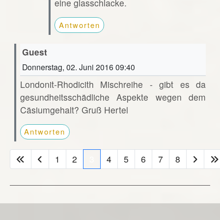
eine glasschlacke.
Antworten
Guest
Donnerstag, 02. Juni 2016 09:40
Londonit-Rhodicith Mischreihe - gibt es da
gesundheitsschädliche Aspekte wegen dem
Cäsiumgehalt? Gruß Hertel
Antworten
1
2
3
4
5
6
7
8