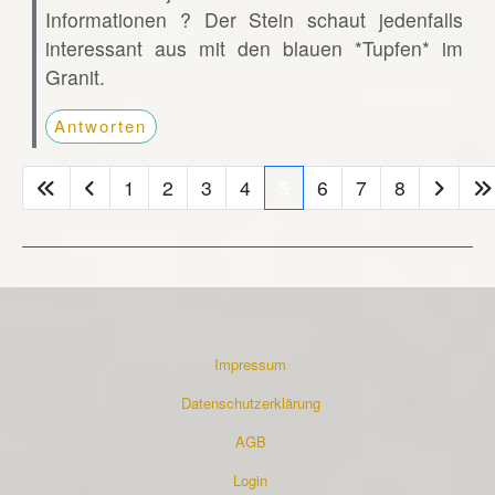
Informationen ? Der Stein schaut jedenfalls
interessant aus mit den blauen *Tupfen* im
Granit.
Antworten
1
2
3
4
5
6
7
8
Impressum
Datenschutzerklärung
AGB
Login