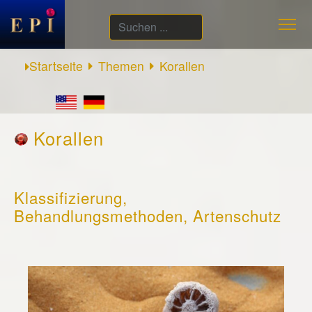
Suchen
...
Startseite
Themen
Korallen
Korallen
Klassifizierung,
Behandlungsmethoden, Artenschutz