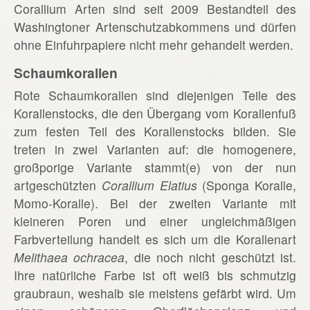
Corallium Arten sind seit 2009 Bestandteil des
Washingtoner Artenschutzabkommens und dürfen
ohne Einfuhrpapiere nicht mehr gehandelt werden.
Schaumkorallen
Rote Schaumkorallen sind diejenigen Teile des
Korallenstocks, die den Übergang vom Korallenfuß
zum festen Teil des Korallenstocks bilden. Sie
treten in zwei Varianten auf: die homogenere,
großporige Variante stammt(e) von der nun
artgeschützten
Corallium Elatius
(Sponga Koralle,
Momo-Koralle). Bei der zweiten Variante mit
kleineren Poren und einer ungleichmäßigen
Farbverteilung handelt es sich um die Korallenart
Melithaea ochracea
, die noch nicht geschützt ist.
Ihre natürliche Farbe ist oft weiß bis schmutzig
graubraun, weshalb sie meistens gefärbt wird. Um