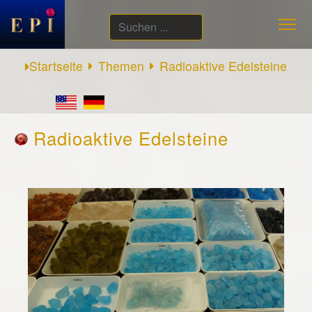
Suchen
...
Startseite
Themen
Radioaktive Edelsteine
Radioaktive Edelsteine