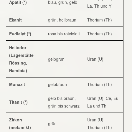
Apatit (*)
blau, grün, gelb
La, Th und Y
Ekanit
grün, hellbraun
Thorium (Th)
Eudialyt (*)
rosa bis rotviolett
Thorium (Th)
Heliodor
(Lagerstätte
gelbgrün
Uran (U)
Rössing,
Namibia)
Monazit
gelbbraun
Thorium (Th)
gelb bis braun,
Uran (U), Ce, Eu,
Titanit (*)
grün bis schwarz
La und Th
Zirkon
Uran (U),
grün
(metamikt)
Thorium (Th)