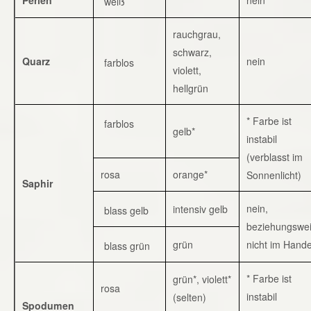
weiß
rauchgrau,
schwarz,
Quarz
nein
farblos
violett,
hellgrün
* Farbe ist
farblos
gelb*
instabil
(verblasst im
rosa
orange*
Sonnenlicht)
Saphir
nein,
intensiv gelb
blass gelb
beziehungswe
grün
nicht im Hande
blass grün
* Farbe ist
grün*, violett*
rosa
instabil
(selten)
Spodumen