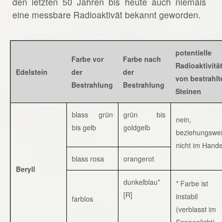
den letzten 50 Jahren bis heute auch niemals
eine messbare Radioaktivät bekannt geworden.
potentielle
Farbe vor
Farbe nach
Radioaktivitä
Edelstein
der
der
von bestrahlt
Bestrahlung
Bestrahlung
Steinen
blass grün
grün bis
nein,
bis gelb
goldgelb
beziehungswe
nicht im Hande
blass rosa
orangerot
Beryll
dunkelblau*
* Farbe ist
[R]
instabil
farblos
(verblasst im
Sonnenlicht)