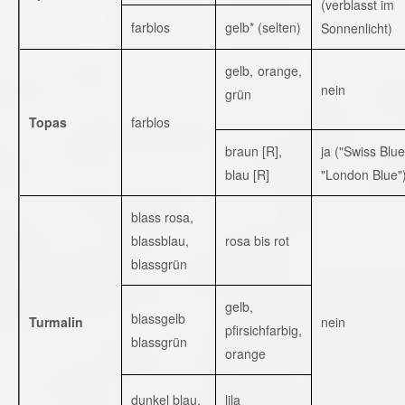
(verblasst im
farblos
gelb* (selten)
Sonnenlicht)
gelb, orange,
nein
grün
Topas
farblos
braun [R],
ja ("Swiss Blue
blau [R]
"London Blue"
blass rosa,
blassblau,
rosa bis rot
blassgrün
gelb,
blassgelb
Turmalin
nein
pfirsichfarbig,
blassgrün
orange
dunkel blau,
lila