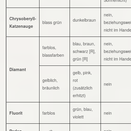
nein,
Chrysoberyll-
dunkelbraun
blass grün
beziehungswe
Katzenauge
nicht im Hande
blau, braun,
nein,
farblos,
schwarz [R],
beziehungswe
blassfarben
grün [R]
nicht im Hande
Diamant
gelb, pink,
gelblich,
rot
nein
bräunlich
(zusätzlich
erhitzt)
grün, blau,
Fluorit
farblos
nein
violett
Perlen
nein