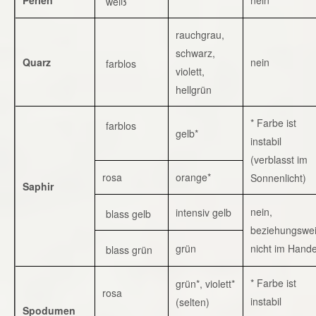
weiß
rauchgrau,
schwarz,
Quarz
nein
farblos
violett,
hellgrün
* Farbe ist
farblos
gelb*
instabil
(verblasst im
rosa
orange*
Sonnenlicht)
Saphir
nein,
intensiv gelb
blass gelb
beziehungswe
grün
nicht im Hande
blass grün
* Farbe ist
grün*, violett*
rosa
instabil
(selten)
Spodumen