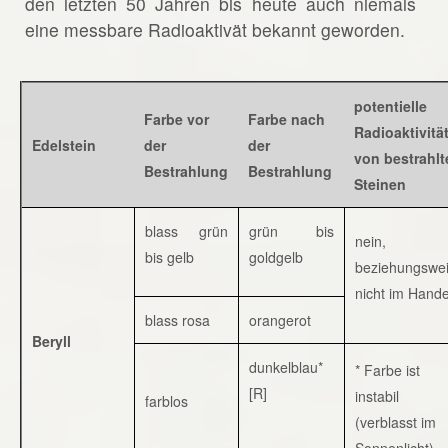
den letzten 50 Jahren bis heute auch niemals
eine messbare Radioaktivät bekannt geworden.
potentielle
Farbe vor
Farbe nach
Radioaktivitä
Edelstein
der
der
von bestrahlt
Bestrahlung
Bestrahlung
Steinen
blass grün
grün bis
nein,
bis gelb
goldgelb
beziehungswe
nicht im Hande
blass rosa
orangerot
Beryll
dunkelblau*
* Farbe ist
[R]
instabil
farblos
(verblasst im
Sonnenlicht)