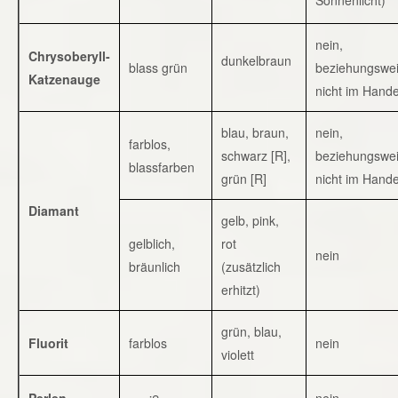
nein,
Chrysoberyll-
dunkelbraun
blass grün
beziehungswe
Katzenauge
nicht im Hande
blau, braun,
nein,
farblos,
schwarz [R],
beziehungswe
blassfarben
grün [R]
nicht im Hande
Diamant
gelb, pink,
gelblich,
rot
nein
bräunlich
(zusätzlich
erhitzt)
grün, blau,
Fluorit
farblos
nein
violett
Perlen
nein