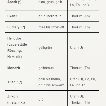
Apatit (*)
blau, grün, gelb
La, Th und Y
Ekanit
grün, hellbraun
Thorium (Th)
Eudialyt (*)
rosa bis rotviolett
Thorium (Th)
Heliodor
(Lagerstätte
gelbgrün
Uran (U)
Rössing,
Namibia)
Monazit
gelbbraun
Thorium (Th)
gelb bis braun,
Uran (U), Ce, Eu,
Titanit (*)
grün bis schwarz
La und Th
Zirkon
Uran (U),
grün
(metamikt)
Thorium (Th)