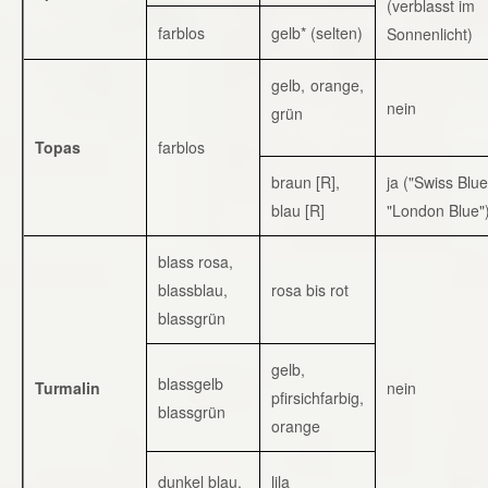
(verblasst im
farblos
gelb* (selten)
Sonnenlicht)
gelb, orange,
nein
grün
Topas
farblos
braun [R],
ja ("Swiss Blue
blau [R]
"London Blue"
blass rosa,
blassblau,
rosa bis rot
blassgrün
gelb,
blassgelb
Turmalin
nein
pfirsichfarbig,
blassgrün
orange
dunkel blau,
lila