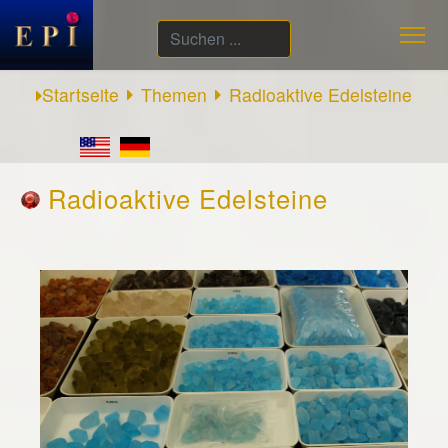
Suchen
...
Startseite
Themen
Radioaktive Edelsteine
Radioaktive Edelsteine