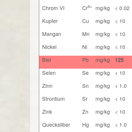
6+
Chrom VI
Cr
mg/kg
< 0.02
Kupfer
Cu
mg/kg
< 10
Mangan
Mn
mg/kg
< 10
Nickel
Ni
mg/kg
< 10
Blei
Pb
mg/kg
125
Selen
Se
mg/kg
< 10
Zinn
Sn
mg/kg
< 1.0
Strontium
Sr
mg/kg
< 10
Zink
Zn
mg/kg
< 10
Quecksilber
Hg
mg/kg
< 1.0