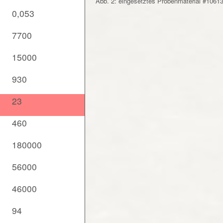
Abb. 2: eingesetztes Probenmaterial #1061
0,053
7700
15000
930
23
460
180000
56000
46000
94