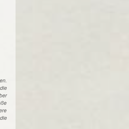
en.
die
ber
öße
ere
die