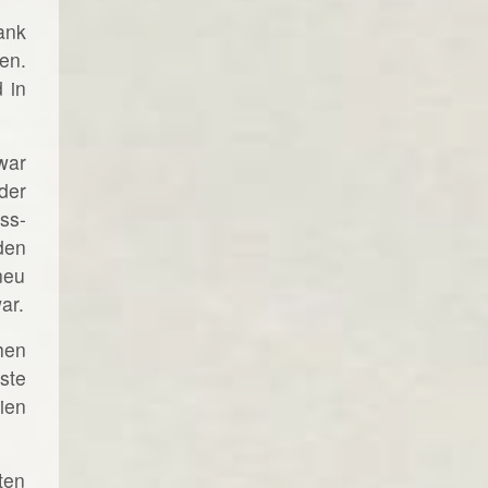
ank
en.
 in
war
der
ss-
den
neu
ar.
hen
ste
ien
ten