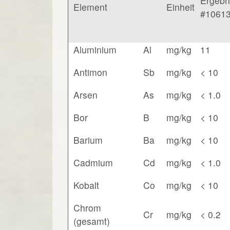
Ergebn
Element
Einheit
#1061
Aluminium
Al
mg/kg
11
Antimon
Sb
mg/kg
< 10
Arsen
As
mg/kg
< 1.0
Bor
B
mg/kg
< 10
Barium
Ba
mg/kg
< 10
Cadmium
Cd
mg/kg
< 1.0
Kobalt
Co
mg/kg
< 10
Chrom
Cr
mg/kg
< 0.2
(gesamt)