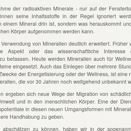
ahme der radioaktiven Minerale - nur auf der Fensterb
nnen seine Inhaltsstoffe in der Regel ignoriert werd
 in einem Mineral drin ist, sondern was herauskommt und
ichen Körper aufgenommen werden kann.
e Verwendung von Mineralien deutlich erweitert. Früher 
he Aspekt oder das wissenschaftliche Interesse 
zu befassen. Heute werden Mineralien auch für Wellne
teine eingesetzt. Auch das Einlegen über mehrere Stun
wecke der Energetisierung oder der Wellness, ist eine 
lien, die vor 30 Jahren noch weitgehend unbekannt w
n ergeben sich neue Wege der Migration von schädlic
mwelt und in den menschlichen Körper. Eine der Dien
npotentiale in diesen neuen Umgangsformen mit Mineral
chere Handhabung zu geben.
 abschätzen zu können, haben wir in der sogenann