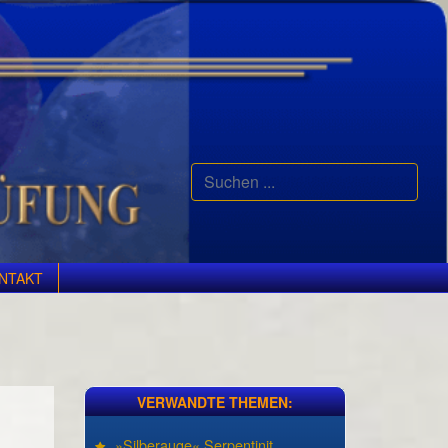
Suchen
...
NTAKT
VERWANDTE THEMEN:
»Silberauge« Serpentinit