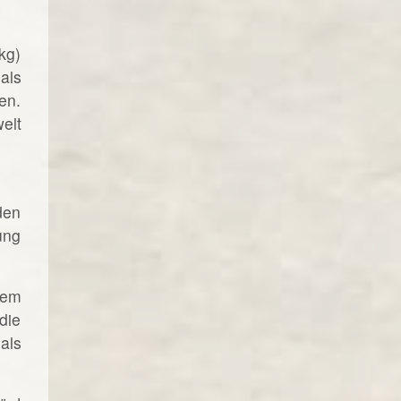
kg)
als
en.
elt
den
ung
nem
die
als