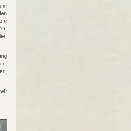
 um
ten
ere
en,
den
ung
en.
en,
wir