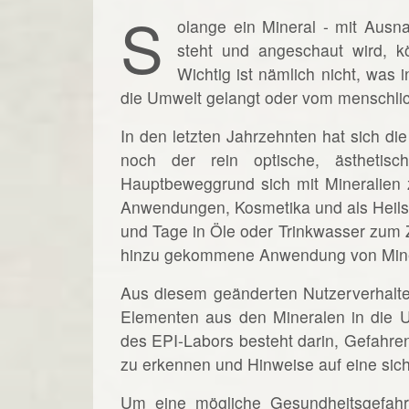
S
olange ein Mineral - mit Ausn
steht und angeschaut wird, kö
Wichtig ist nämlich nicht, was
die Umwelt gelangt oder vom menschl
In den letzten Jahrzehnten hat sich di
noch der rein optische, ästhetisc
Hauptbeweggrund sich mit Mineralien 
Anwendungen, Kosmetika und als Heils
und Tage in Öle oder Trinkwasser zum Z
hinzu gekommene Anwendung von Minera
Aus diesem geänderten Nutzerverhalte
Elementen aus den Mineralen in die U
des EPI-Labors besteht darin, Gefahre
zu erkennen und Hinweise auf eine si
Um eine mögliche Gesundheitsgefahr