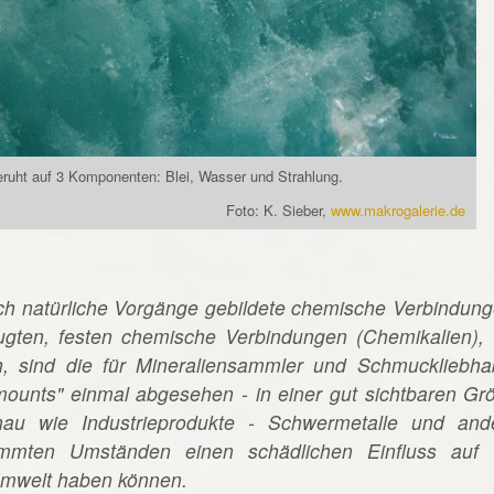
ruht auf 3 Komponenten: Blei, Wasser und Strahlung.
Foto: K. Sieber,
www.makrogalerie.de
rch natürliche Vorgänge gebildete chemische Verbindung
ugten, festen chemische Verbindungen (Chemikalien), 
n, sind die für Mineraliensammler und Schmuckliebha
mounts" einmal abgesehen - in einer gut sichtbaren Gr
genau wie Industrieprodukte - Schwermetalle und and
immten Umständen einen schädlichen Einfluss auf 
Umwelt haben können.