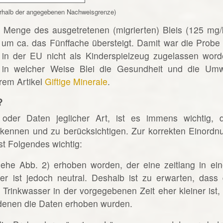
nterhalb der angegebenen Nachweisgrenze)
ie Menge des ausgetretenen (migrierten) Bleis (125 mg/
um ca. das Fünffache übersteigt. Damit war die Probe 
in der EU nicht als Kinderspielzeug zugelassen word
in welcher Weise Blei die Gesundheit und die Umw
erem Artikel
Giftige Minerale
.
?
 oder Daten jeglicher Art, ist es immens wichtig, 
ennen und zu berücksichtigen. Zur korrekten Einordn
t Folgendes wichtig:
iehe Abb. 2) erhoben worden, der eine zeitlang in ei
er ist jedoch neutral. Deshalb ist zu erwarten, dass 
rinkwasser in der vorgegebenen Zeit eher kleiner ist, 
denen die Daten erhoben wurden.