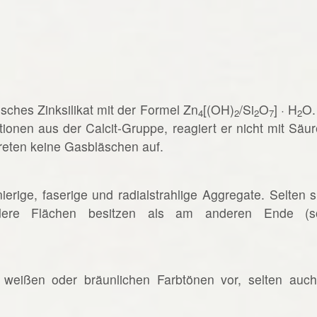
sches Zinksilikat mit der Formel Zn
[(OH)
/Si
O
] · H
O.
4
2
2
7
2
tionen aus der Calcit-Gruppe, reagiert er nicht mit Säur
reten keine Gasbläschen auf.
nierige, faserige und radialstrahlige Aggregate. Selten s
dere Flächen besitzen als am anderen Ende (s
weißen oder bräunlichen Farbtönen vor, selten auch