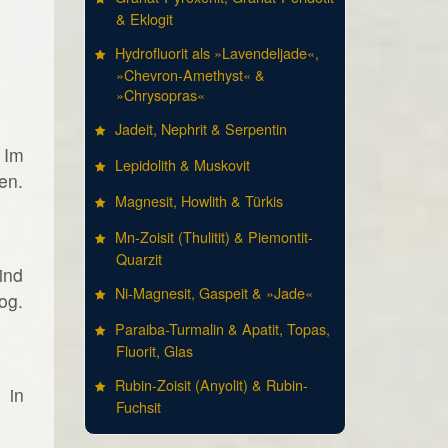
& Eklogit
Hydrofluorit als »Lavendeljade«,
»Chevron-Amethyst« &
»Chrysopras«
Jadeit, Nephrit & Serpentin
 Im
Lepidolith & Muskovit
en.
Magnesit, Howlith & Türkis
Mn-Zoisit (Thulitit) & Piemontit-
Quarzit
ind
Ni-Magnesit, Gaspeit & »Jade«
og.
Paraiba-Turmalin & Apatit, Topas,
Fluorit, Glas
Rubin-Zoisit (Anyolit) & Rubin-
 in
Fuchsit