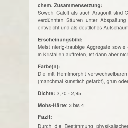
chem. Zusammensetzung:
Sowohl Calcit als auch Aragonit sind
verdünnten Säuren unter Abspaltun
entweicht und als deutliches Aufschäum
Erscheinungsbild:
Meist nierig-traubige Aggregate sowie 
in Kristallen auftreten, ist dann aber n
Farbe(n):
Die mit Hemimorphit verwechselbaren 
(manchmal künstlich gefärbt), grün ode
Dichte:
2,70 - 2,95
Mohs-Härte
: 3 bis 4
Fazit:
Durch die Bestimmung physikalische