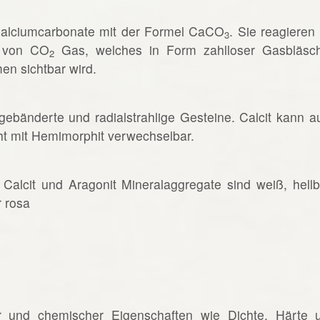
 Calciumcarbonate mit der Formel CaCO
. Sie reagieren 
3
g von CO
Gas, welches in Form zahlloser Gasbläsc
2
en sichtbar wird.
gebänderte und radialstrahlige Gesteine. Calcit kann a
icht mit Hemimorphit verwechselbar.
Calcit und Aragonit Mineralaggregate sind weiß, hellb
r rosa
r und chemischer Eigenschaften wie Dichte, Härte 