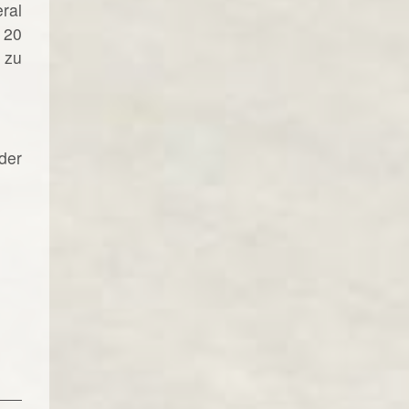
ral
 20
 zu
uder