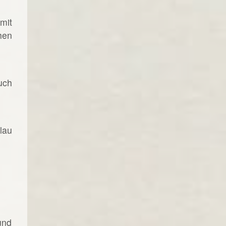
mit
hen
uch
lau
und