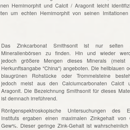
en Hemimorphit und Calcit / Aragonit leicht identifizi
iten um echten Hemimorphit von seinen Imitationen
Das Zinkcarbonat Smithsonit ist nur selten 
Mineralienbörsen zu finden. Hin und wieder wer
jedoch größere Mengen dieses Minerals (meist 
Herkunftsangabe "China") angeboten. Die hellblauen o
blaugrünen Rohstücke oder Trommelsteine beste
jedoch meist aus den Calciumcarbonaten Calcit 
Aragonit. Die Bezeichnung Smithsonit für dieses Mater
ist demnach irreführend.
Röntgenspektroskopische Untersuchungen des E
Instituts ergaben einen maximalen Zinkgehalt von 
Gew%. Dieser geringe Zink-Gehalt ist wahrscheinlich 