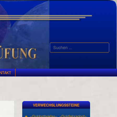
Suchen
...
NTAKT
VERWECHSLUNGSSTEINE
»Goldorthoklas«, »Goldlabradorit«