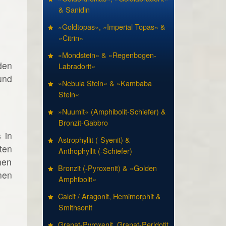
& Sanidin
»Goldtopas«, »Imperial Topas« &
»Citrin«
»Mondstein« & »Regenbogen-
den
Labradorit«
und
»Nebula Stein« & »Kambaba
Stein«
»Nuumit« (Amphibolit-Schiefer) &
Bronzit-Gabbro
 in
Astrophyllit (-Syenit) &
ten
Anthophyllit (-Schiefer)
hen
Bronzit (-Pyroxenit) & »Golden
nen
Amphibolit«
Calcit / Aragonit, Hemimorphit &
Smithsonit
Granat-Pyroxenit, Granat-Peridotit