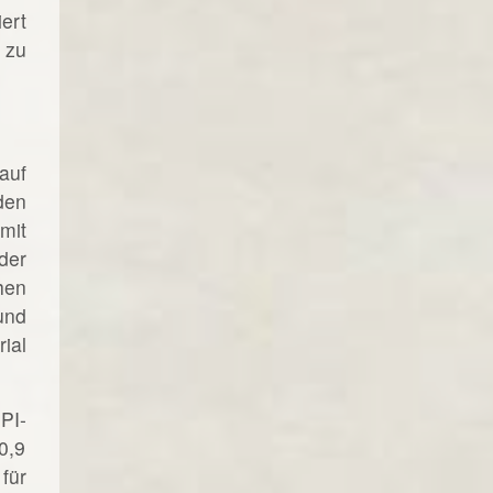
ert
 zu
auf
den
mit
der
hen
und
ial
PI-
0,9
für