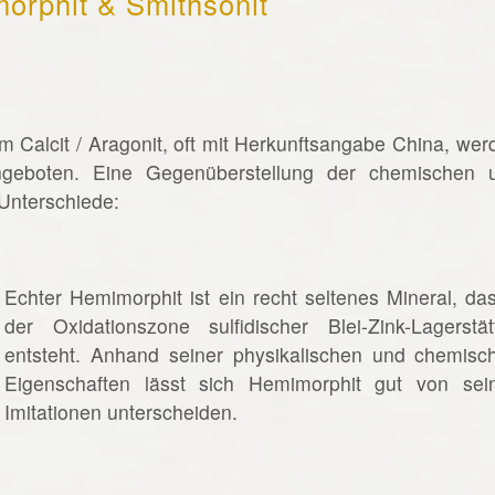
morphit & Smithsonit
Calcit / Aragonit, oft mit Herkunftsangabe China, wer
angeboten. Eine Gegenüberstellung der chemischen 
 Unterschiede:
_____________________
Echter Hemimorphit ist ein recht seltenes Mineral, das
der Oxidationszone sulfidischer Blei-Zink-Lagerstät
entsteht. Anhand seiner physikalischen und chemisc
Eigenschaften lässt sich Hemimorphit gut von sei
Imitationen unterscheiden.