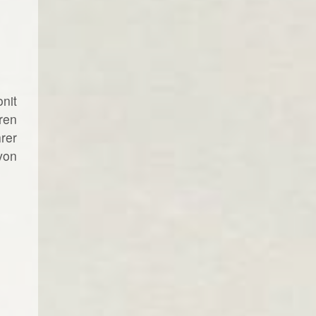
nit
ren
rer
von