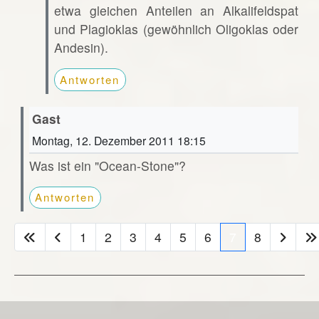
etwa gleichen Anteilen an Alkalifeldspat
und Plagioklas (gewöhnlich Oligoklas oder
Andesin).
Antworten
Gast
Montag, 12. Dezember 2011 18:15
Was ist ein "Ocean-Stone"?
Antworten
1
2
3
4
5
6
7
8