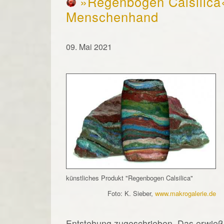
»Regenbogen Calsilica«
Menschenhand
09. Mai 2021
künstliches Produkt "Regenbogen Calsilica"
Foto: K. Sieber,
www.makrogalerie.de
Entstehung zugeschrieben. Das erwieß s