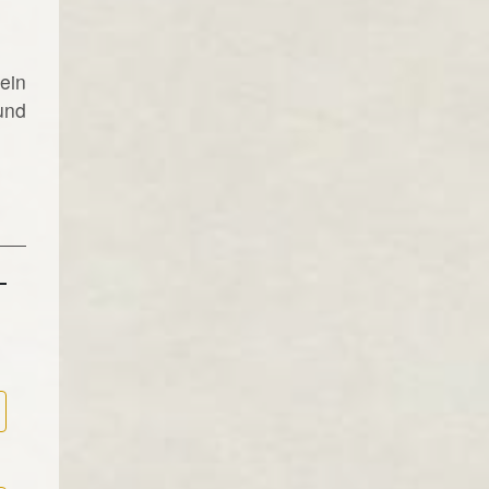
ein
und