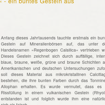
 - ein buntes Gestein aus
_____________________
Anfang dieses Jahrtausends tauchte erstmals ein bun
Gestein auf Mineralienbörsen auf, das unter 
Handelsnamen »Regenbogen Calsilica« vertrieben wi
Dieses Gestein zeichnet sich durch auffällige, inten
blaue, braune, weiße, grüne und braune Schichten a
Amerikanischen und deutschen Untersuchungen zufo
soll dieses Material aus mikrokristallinen Calcitla
bestehen, die ihre bunten Farben durch das Tonmine
Allophan erhalten. Es wurde vermutet, dass es 
Rissfüllung in einem vulkanischen Gestein (Rhyoli
entstanden ist und folglich wurde ihm eine natürli
ich als falsch.