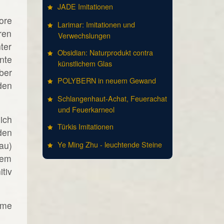
JADE Imitationen
ore
Larimar: Imitationen und
ren
Verwechslungen
ter
Obsidian: Naturprodukt contra
nte
künstlichem Glas
ber
POLYBERN in neuem Gewand
den
Schlangenhaut-Achat, Feuerachat
und Feuerkarneol
ich
Türkis Imitationen
den
au)
Ye Ming Zhu - leuchtende Steine
dem
tiv
ume