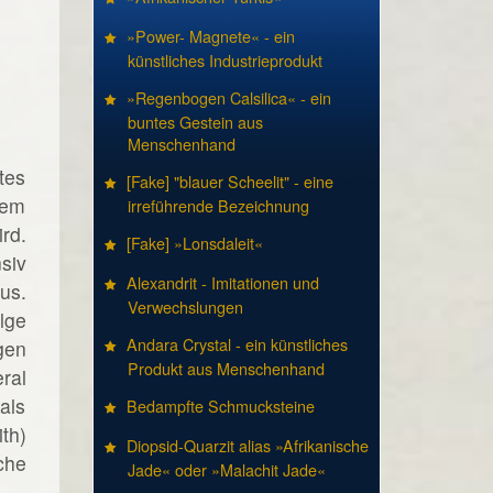
»Power- Magnete« - ein
künstliches Industrieprodukt
»Regenbogen Calsilica« - ein
buntes Gestein aus
Menschenhand
tes
[Fake] "blauer Scheelit" - eine
dem
irreführende Bezeichnung
rd.
[Fake] »Lonsdaleit«
siv
Alexandrit - Imitationen und
us.
Verwechslungen
lge
Andara Crystal - ein künstliches
gen
Produkt aus Menschenhand
ral
als
Bedampfte Schmucksteine
th)
Diopsid-Quarzit alias »Afrikanische
che
Jade« oder »Malachit Jade«