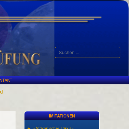
Suchen
...
NTAKT
nd
IMITATIONEN
»Afrikanischer Türkis«