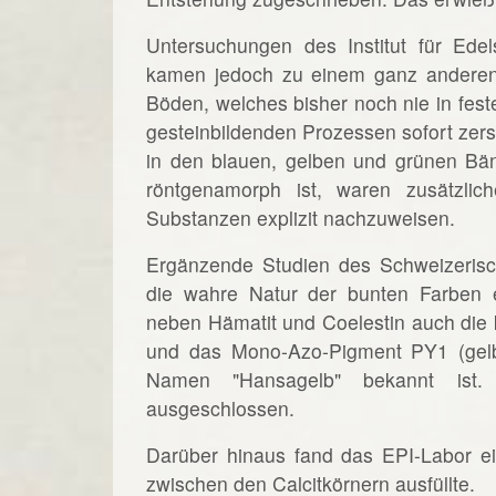
Untersuchungen des Institut für Ede
kamen jedoch zu einem ganz anderen E
Böden, welches bisher noch nie in fes
gesteinbildenden Prozessen sofort zers
in den blauen, gelben und grünen Bä
röntgenamorph ist, waren zusätzlic
Substanzen explizit nachzuweisen.
Ergänzende Studien des Schweizeris
die wahre Natur der bunten Farben e
neben Hämatit und Coelestin auch die 
und das Mono-Azo-Pigment PY1 (gelb
Namen "Hansagelb" bekannt ist. D
ausgeschlossen.
Darüber hinaus fand das EPI-Labor e
zwischen den Calcitkörnern ausfüllte.