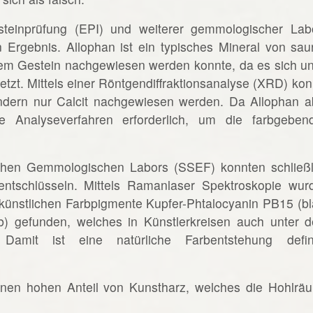
lsteinprüfung (EPI) und weiterer gemmologischer Lab
rgebnis. Allophan ist ein typisches Mineral von sau
tem Gestein nachgewiesen werden konnte, da es sich un
etzt. Mittels einer Röntgendiffraktionsanalyse (XRD) kon
ndern nur Calcit nachgewiesen werden. Da Allophan a
he Analyseverfahren erforderlich, um die farbgeben
chen Gemmologischen Labors (SSEF) konnten schließl
ntschlüsseln. Mittels Ramanlaser Spektroskopie wur
künstlichen Farbpigmente Kupfer-Phtalocyanin PB15 (bl
) gefunden, welches in Künstlerkreisen auch unter 
amit ist eine natürliche Farbentstehung defini
inen hohen Anteil von Kunstharz, welches die Hohlrä