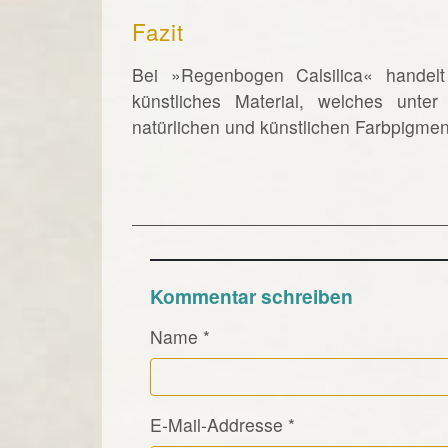
Fazit
Bei »Regenbogen Calsilica« handel
künstliches Material, welches unte
natürlichen und künstlichen Farbpigme
Kommentar schreiben
Name
*
E-Mail-Addresse
*